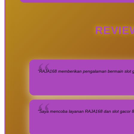
REVIE
“RAJA168 memberikan pengalaman bermain slot gac
“Saya mencoba layanan RAJA168 dan slot gacor 8