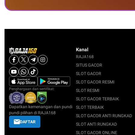
Kanal
RAJA168
SITUS GACOR
SLOT GACOR
SLOT GACOR RESMI
Penghargaan dan sertifikat:
SLOT RESMI
SLOT GACOR TERBAIK
Dapatkan kemenangan dan pundi
SLOT TERBAIK
pundi pilihan di RAJA168
SLOT GACOR ANTI RUNGKAD
DAFTAR
SLOT ANTI RUNGKAD
SLOT GACOR ONLINE