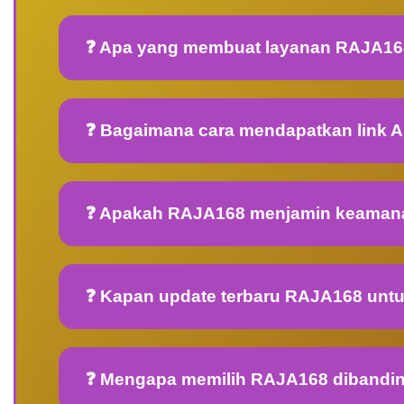
❓ Apa yang membuat layanan RAJA168
❓ Bagaimana cara mendapatkan link 
❓ Apakah RAJA168 menjamin keamanan
❓ Kapan update terbaru RAJA168 untuk 
❓ Mengapa memilih RAJA168 dibanding 